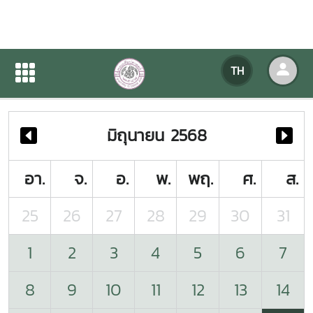
ปฏิทินกิจกรรมของหน่วยงาน
TH
หน้าแรก
ปฏิทินกิจกรรมของหน่วยงาน
มิถุนายน 2568
อา.
จ.
อ.
พ.
พฤ.
ศ.
ส.
25
26
27
28
29
30
31
1
2
3
4
5
6
7
8
9
10
11
12
13
14