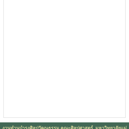
งานทำนุบำรุงศิลปวัฒนธรรม คณะศิลปศาสตร์ มหาวิทยาลัยเเม่