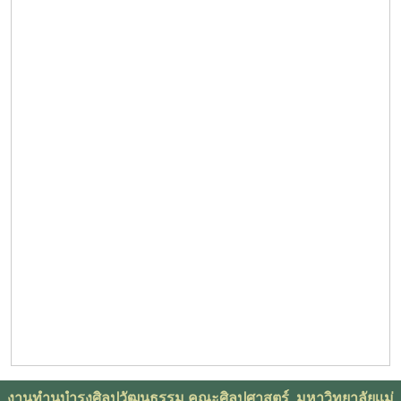
งานทำนุบำรุงศิลปวัฒนธรรม คณะศิลปศาสตร์ มหาวิทยาลัยเเม่