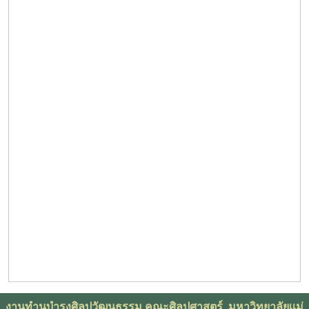
งานทำนุบำรุงศิลปวัฒนธรรม คณะศิลปศาสตร์ มหาวิทยาลัยเเม่