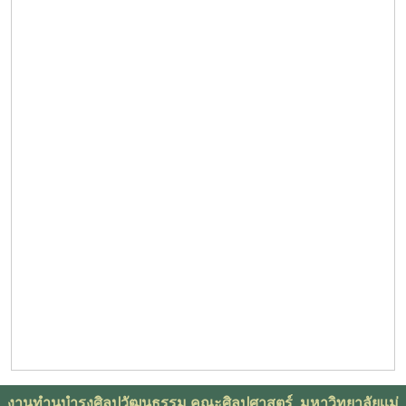
งานทำนุบำรุงศิลปวัฒนธรรม คณะศิลปศาสตร์ มหาวิทยาลัยเเม่