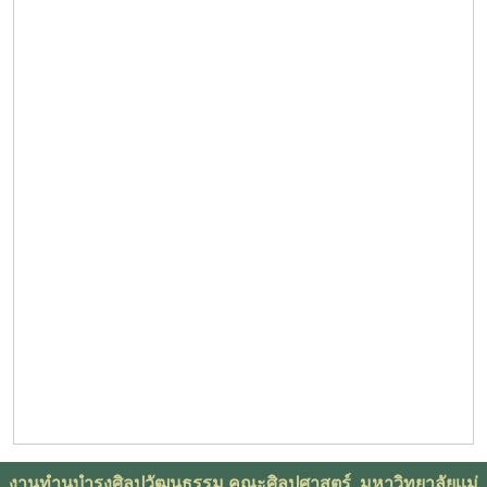
งานทำนุบำรุงศิลปวัฒนธรรม คณะศิลปศาสตร์ มหาวิทยาลัยเเม่