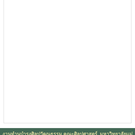
งานทำนุบำรุงศิลปวัฒนธรรม คณะศิลปศาสตร์ มหาวิทยาลัยเเม่