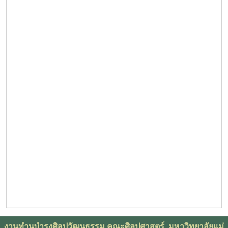
งานทำนุบำรุงศิลปวัฒนธรรม คณะศิลปศาสตร์ มหาวิทยาลัยเเม่