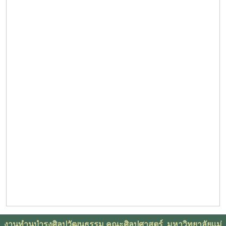
งานทำนุบำรุงศิลปวัฒนธรรม คณะศิลปศาสตร์ มหาวิทยาลัยเเม่