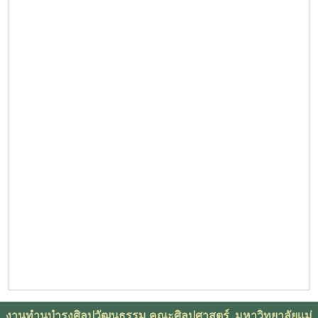
งานทำนุบำรุงศิลปวัฒนธรรม คณะศิลปศาสตร์ มหาวิทยาลัยเเม่