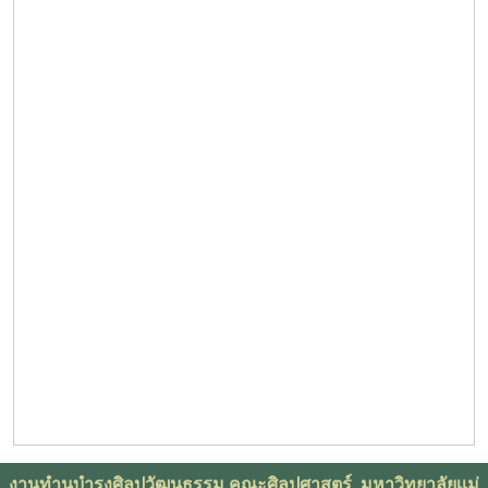
งานทำนุบำรุงศิลปวัฒนธรรม คณะศิลปศาสตร์ มหาวิทยาลัยเเม่