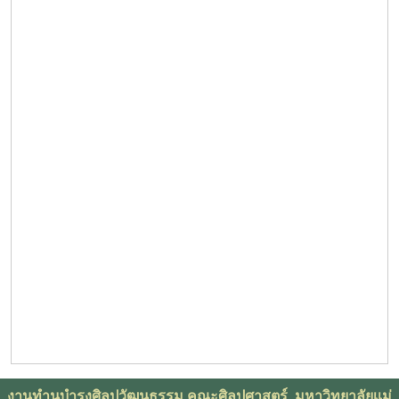
งานทำนุบำรุงศิลปวัฒนธรรม คณะศิลปศาสตร์ มหาวิทยาลัยเเม่