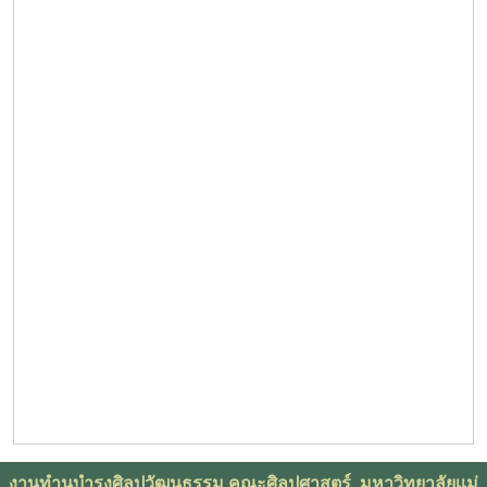
งานทำนุบำรุงศิลปวัฒนธรรม คณะศิลปศาสตร์ มหาวิทยาลัยเเม่