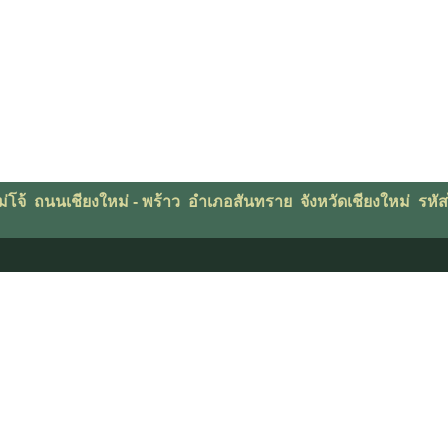
โจ้ ถนนเชียงใหม่ - พร้าว อำเภอสันทราย จังหวัดเชียงใหม่ รห