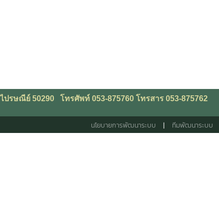
ัสไปรษณีย์ 50290
โทรศัพท์
053-875760 โทรสาร
053-875762
นโยบายการพัฒนาระบบ
|
ทีมพัฒนาระบบ